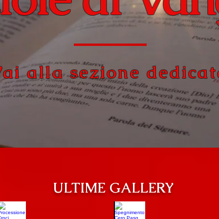
ai alla sezione dedica
ULTIME GALLERY
Processione Croci
Spegnimento Cero Pas