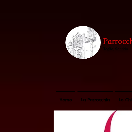
Parrocc
Teglio, Sondrio
Home
La Parrocchia
Le Chi