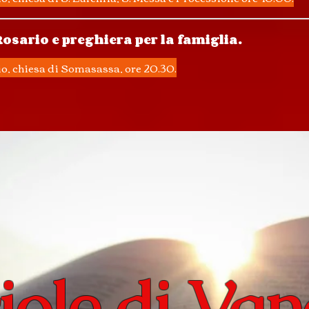
Rosario e preghiera per la famiglia.
io, chiesa di Somasassa, ore 20.30.
ciole di Van