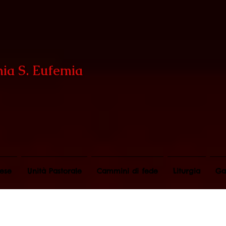
hia S. Eufemia
ese
Unità Pastorale
Cammini di fede
Liturgia
Ga