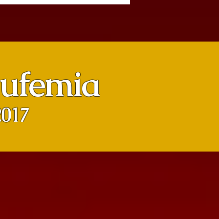
Eufemia
2017