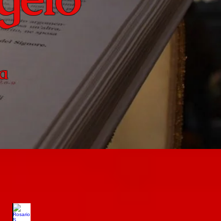
ta
q.
Rosario S. Martino