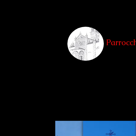
Parrocc
Teglio, Sondrio
Home
La Parrocchia
Le Chi