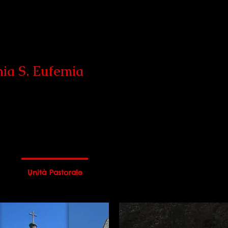
hia S. Eufemia
ese
Unità Pastorale
Cammini di fede
Liturgia
Ga