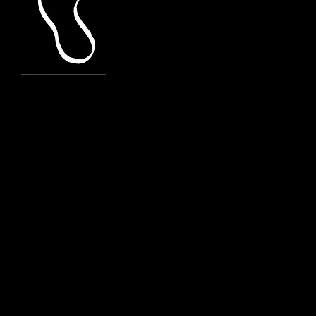
Rito dell'Elezione
Rito Elezione - P
Verifica del Comanda
Rito Consegna del Cr
Rito Ri-consegna del 
Celebrazione dei Sac
Liturgia della P