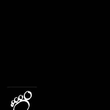
Ritiro per la Festa de
Ritiro Festa del P
Ritiro Festa del 
Festa del Perdono
Festa del Perdono 
Gruppi di 5^ elementare