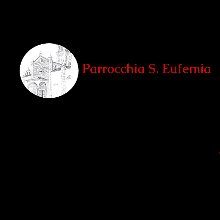
Parrocchia S. Eufemia
Teglio, Sondrio
Home
La Parrocchia
Le Chiese
Unità Pastorale