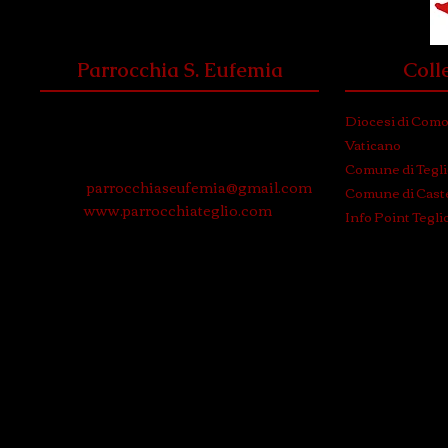
Parrocchia S. Eufemia
Coll
Via Roma, 3
Diocesi di Com
23036 Teglio (Sondrio)
Vaticano
Tel. e Fax: 0342 780574
Comune di Tegl
Email:
parrocchiaseufemia@gmail.com
Comune di Caste
WEB:
www.parrocchiateglio.com
Info Point Tegli
© 2024 P