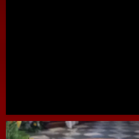
Venerdì Santo, Passio Domin
Foglietto
Liturgia