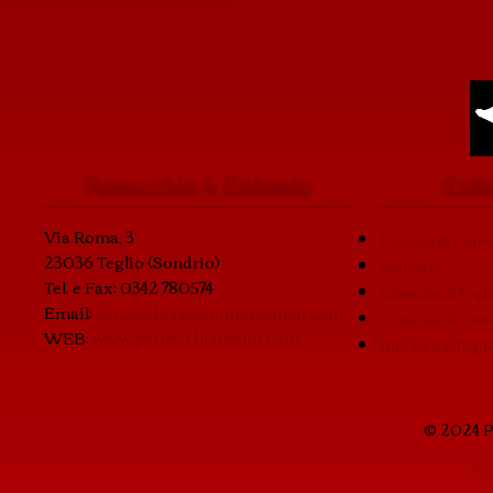
Parrocchia S. Eufemia
Coll
Via Roma, 3
Diocesi di Com
23036 Teglio (Sondrio)
Vaticano
Tel. e Fax: 0342 780574
Comune di Tegl
Email:
parrocchiaseufemia@gmail.com
Comune di Caste
WEB:
www.parrocchiateglio.com
Info Point Tegli
© 2024 P