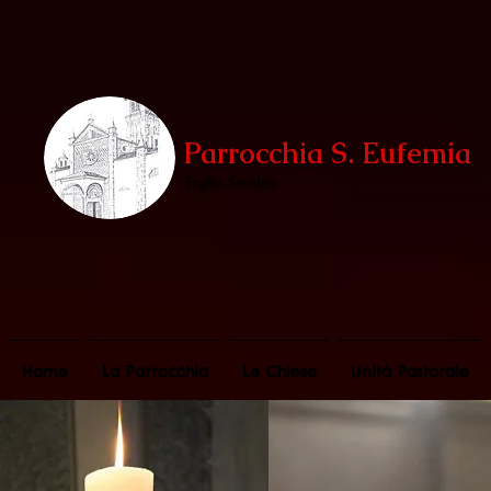
Parrocchia S. Eufemia
Teglio, Sondrio
Home
La Parrocchia
Le Chiese
Unità Pastorale