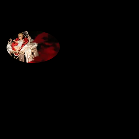
Prego
Signore Gesù,
sei nato in una povera st
non ti importava di st
L’annuncio della tua na
è giunto per primo a umi
non ti importava della c
Eppure, sei il bambino
più famoso da sempre