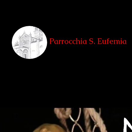
Parrocchia S. Eufemia
Teglio, Sondrio
Home
La Parrocchia
Le Chiese
Unità Pastorale