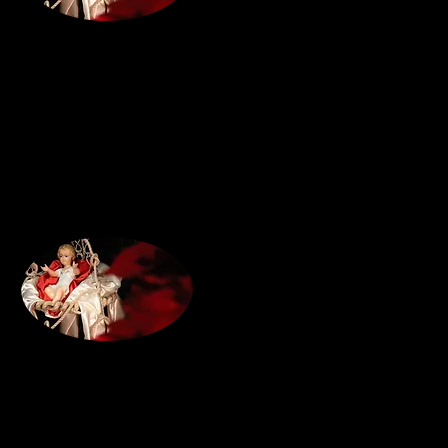
dal libro del profeta Isa
da Sal 95
Dalla lettera di san Pao
dal Vangelo secondo L
Accordiamoci