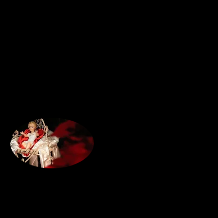
perché sei il figlio di Di
Aiutami a confidare se
che vieni per incontra
e rendimi capace di te
con gioia la tua venuta.
Mi collego
È Natale! È tempo di
distrarre dal lavoro,
belle che succedono in