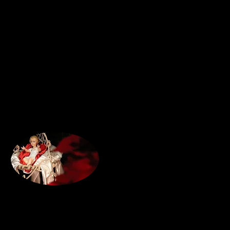
e di 
pu
allor
Mi impegno
Pensa ai mo
sono solo p