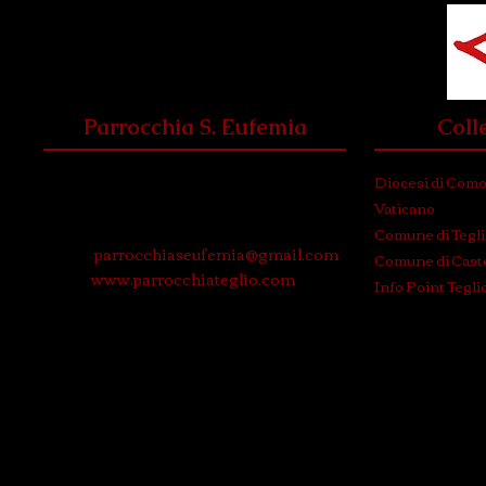
Parrocchia S. Eufemia
Coll
Via Roma, 3
Diocesi di Com
23036 Teglio (Sondrio)
Vaticano
Tel. e Fax: 0342 780574
Comune di Tegl
Email:
parrocchiaseufemia@gmail.com
Comune di Caste
WEB:
www.parrocchiateglio.com
Info Point Tegli
© 2024 P