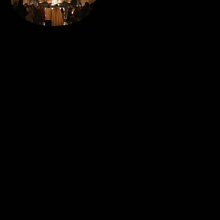
Sono due le celebrazioni importanti di q
Tempio, detta anche Candelora, e la memo
gola.
La celebrazione più importante nella litur
ricorda che, per gli Ebrei, il primogeni
liberazione dei primogeniti ebrei scampa
per lui si realizza anche il segno dell’in
Tempio.
Da antica data i cristiani celebra
accompagnandosi con le candele accese: da 
questi ceri venivano benedetti.