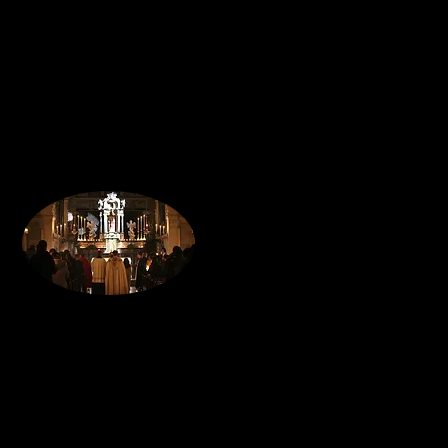
Chiediamo la benedizione perché Dio 
Benedetti da Lui saremo
Appuntamenti 
Venerd