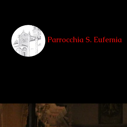
Parrocchia S. Eufemia
Teglio, Sondrio
Home
La Parrocchia
Le Chiese
Unità Pastorale