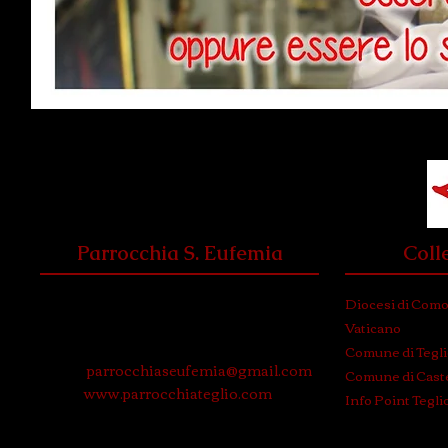
Parrocchia S. Eufemia
Coll
Via Roma, 3
Diocesi di Com
23036 Teglio (Sondrio)
Vaticano
Tel. e Fax: 0342 780574
Comune di Tegl
Email:
parrocchiaseufemia@gmail.com
Comune di Caste
WEB:
www.parrocchiateglio.com
Info Point Tegli