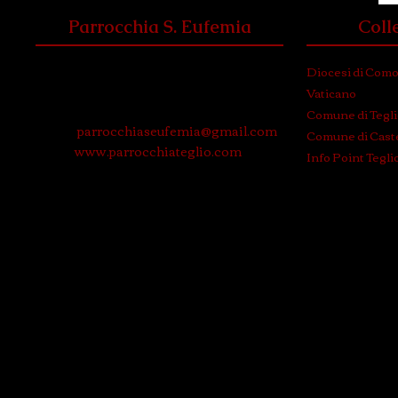
Parrocchia S. Eufemia
Coll
Via Roma, 3
Diocesi di Com
23036 Teglio (Sondrio)
Vaticano
Tel. e Fax: 0342 780574
Comune di Tegl
Email:
parrocchiaseufemia@gmail.com
Comune di Caste
WEB:
www.parrocchiateglio.com
Info Point Tegli
© 2024 P