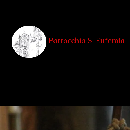
Parrocchia S. Eufemia
Teglio, Sondrio
Home
La Parrocchia
Le Chiese
Unità Pastorale