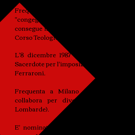
Como, il 5 marzo del 1963.
Frequentate le scuole superiori a Col
"congegnatore meccanico". All'età di 18 
consegue il diploma di Maturità Magistr
Corso Teologico, unitamente al cammino 
L'8 dicembre 1987 viene ordinato Diac
Sacerdote per l'imposizione delle mani 
Ferraroni.
Frequenta a Milano un Master in "P
collabora per diversi anni con la 
Lombarde).
E' nominato vicario della parrocchia 