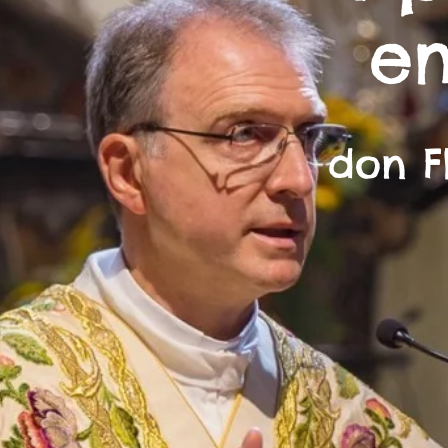
e
don F