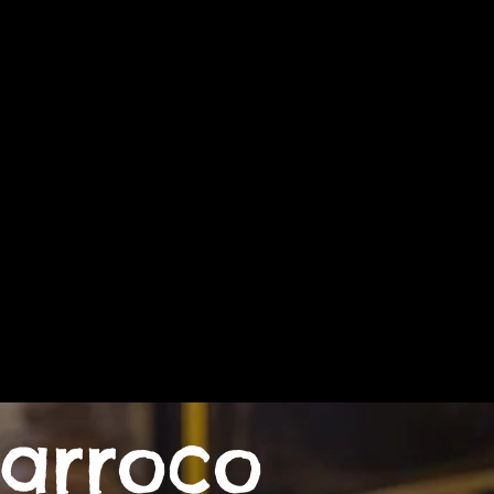
llery
Archivio news
Contatti
parroco