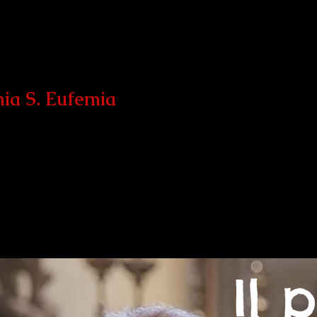
hia S. Eufemia
ese
Unità Pastorale
Cammini di fede
Liturgia
Ga
Il 