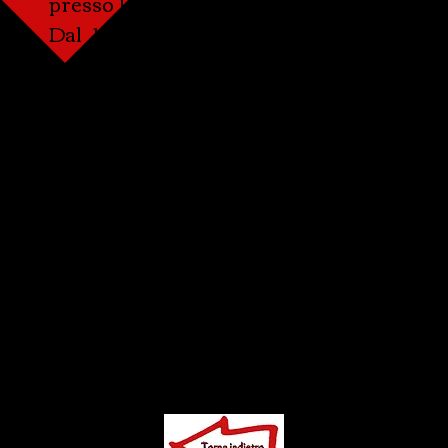
presso Lomazzo dal 1988 al 1997.
Dal 1997 al 2003 è vicario presso la 
Battista in Morbegno.
Diventa parroco delle parrocchie di S. Gi
Colico, dal 2003 al 2008.
Dal 2008 è Arciprete della parrocchia S
Giovanni e coordinatore dell'unità Pasto
Teglio e Castello Dell'Acqua.
Il 17 ottobre 2020 è nominato prevosto de
Ippolito e Cassiano in Olgiate Comasco 
novembre.