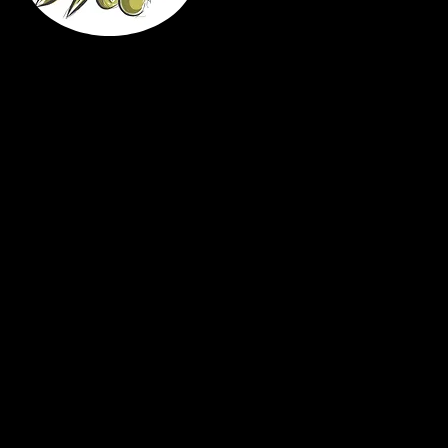
insegnami ad 
a stare accan
a porgere un sorriso 
ad offrire il mio aiu
Tu che hai affrontat
donami un 
capace di costruire ponti con 