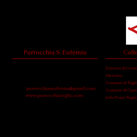
Parrocchia S. Eufemia
Coll
Via Roma, 3
Diocesi di Com
23036 Teglio (Sondrio)
Vaticano
Tel. e Fax: 0342 780574
Comune di Tegl
Email:
parrocchiaseufemia@gmail.com
Comune di Caste
WEB:
www.parrocchiateglio.com
Info Point Tegli
© 2024 P