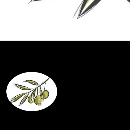
Mi ri-connetto
Il Signor