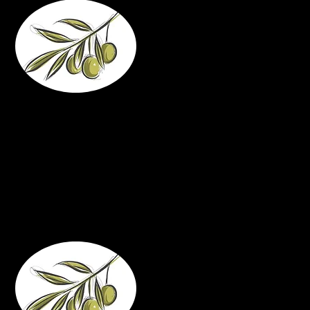
Mi impegno
Mi impegno a portare
e a donare il mi
partecipando ai ri
Prego