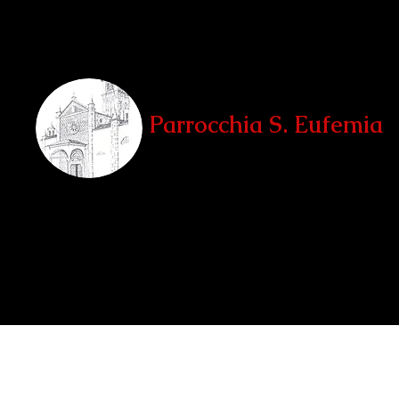
Parrocchia S. Eufemia
Teglio, Sondrio
Home
La Parrocchia
Le Chiese
Unità Pastorale