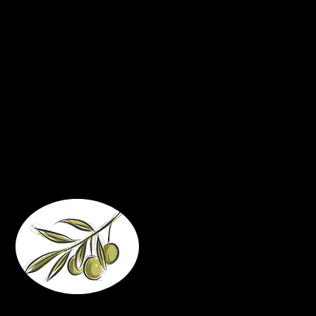
dal libro del 
da
dalla lettera di san Pao
Passione di nostro Signore Ge
Il segno