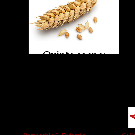
Quinto segno:
il seme