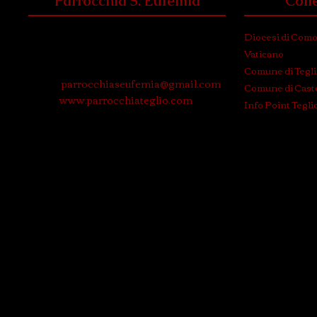
Parrocchia S. Eufemia
Coll
Via Roma, 3
Diocesi di Com
23036 Teglio (Sondrio)
Vaticano
Tel. e Fax: 0342 780574
Comune di Tegl
Email:
parrocchiaseufemia@gmail.com
Comune di Caste
WEB:
www.parrocchiateglio.com
Info Point Tegli
© 2024 P