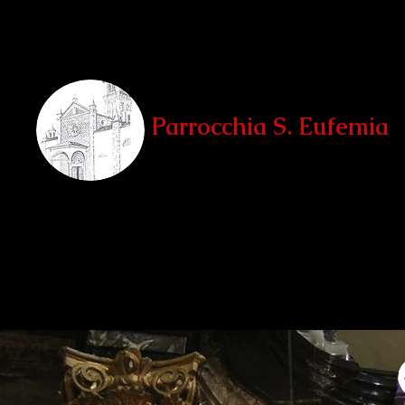
Parrocchia S. Eufemia
Teglio, Sondrio
Home
La Parrocchia
Le Chiese
Unità Pastorale